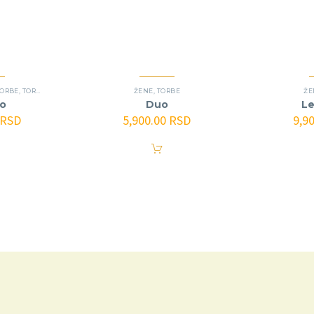
TORBE
,
TORBE
ŽENE
,
TORBE
ŽE
o
Duo
Le
RSD
5,900.00
RSD
9,9