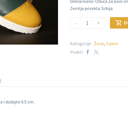
Deklarisano: Obuća za suvo v
Zemlja porekla: Srbija
-
+

D
Kategorije:
Žene
,
Cipele
Podeli:
E
 i dodajte 0.5 cm.