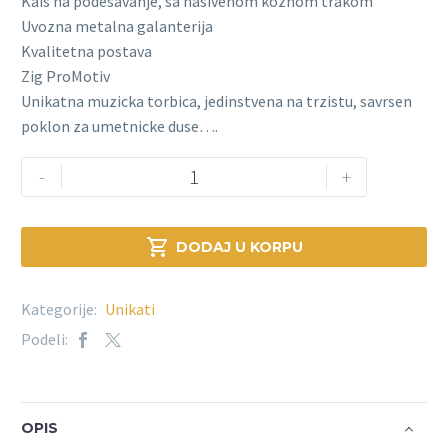
Kais na podesavanje, sa nasivenom koznom trakom
Uvozna metalna galanterija
Kvalitetna postava
Zig ProMotiv
Unikatna muzicka torbica, jedinstvena na trzistu, savrsen
poklon za umetnicke duse….
-
+

DODAJ U KORPU
Kategorije:
Unikati
Podeli:
OPIS