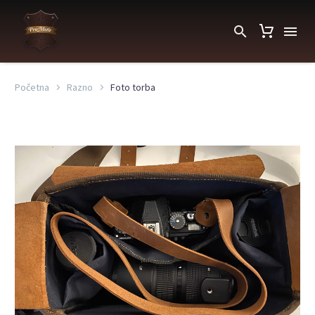
Početna
Razno
Foto torba